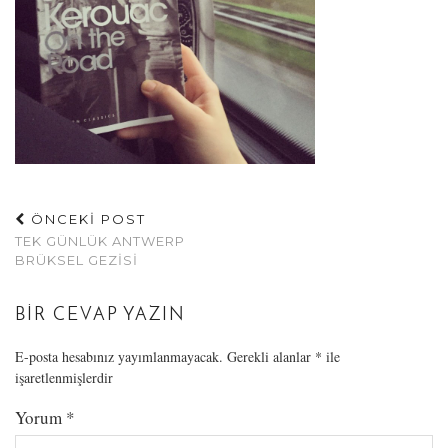
ÖNCEKİ POST
TEK GÜNLÜK ANTWERP
BRÜKSEL GEZISI
BIR CEVAP YAZIN
E-posta hesabınız yayımlanmayacak.
Gerekli alanlar
*
ile
işaretlenmişlerdir
Yorum
*