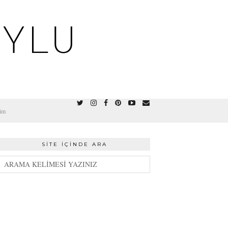
OYLU
şim
SITE İÇINDE ARA