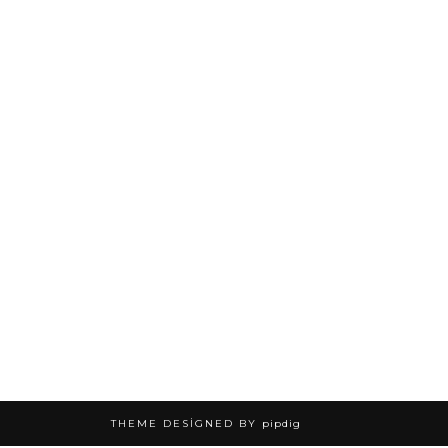
THEME DESIGNED BY
pipdig