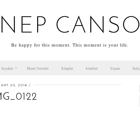
NEP CANS
Be happy for this moment. This moment is your life.
Seyahat
İlham Verenler
Kitaplar
İstanbul
Yaşam
İleti
ART 20, 2016
MG_0122