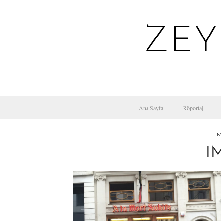
ZEY
Ana Sayfa
Röportaj
M
I