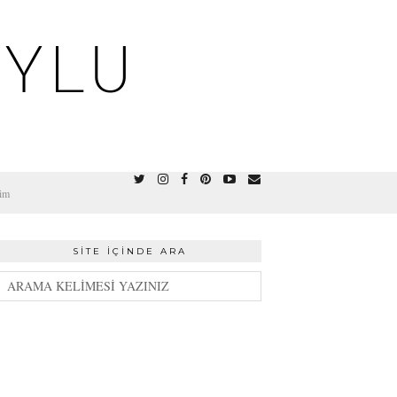
OYLU
şim
SITE İÇINDE ARA