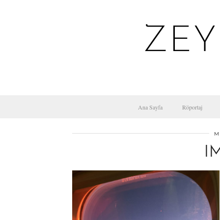
ZEY
Ana Sayfa
Röportaj
M
I