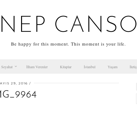
NEP CANS
Be happy for this moment. This moment is your life.
Seyahat
İlham Verenler
Kitaplar
İstanbul
Yaşam
İleti
AYIS 29, 2016
MG_9964