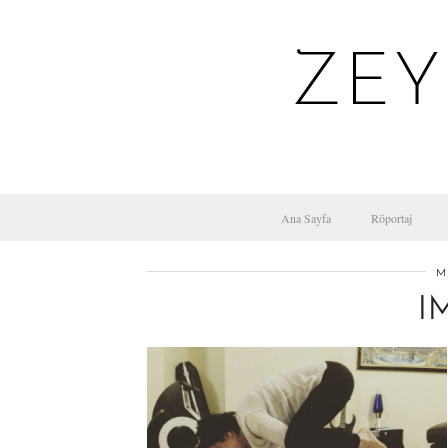
ZEY
Ana Sayfa
Röportaj
M
I