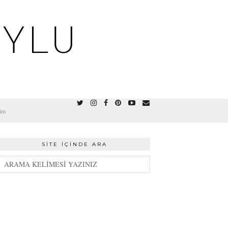
OYLU
şim
SITE İÇINDE ARA