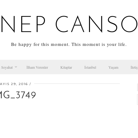
NEP CANS
Be happy for this moment. This moment is your life.
Seyahat
İlham Verenler
Kitaplar
İstanbul
Yaşam
İleti
AYIS 29, 2016
MG_3749