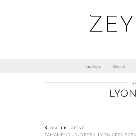
ZEY
Ana Sayfa
Röportaj
Ş
LYON
ÖNCEKİ POST
TAMAMEN YÜRÜYEREK: LYON GEZILECE