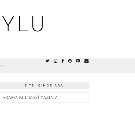
OYLU
şim
SITE İÇINDE ARA