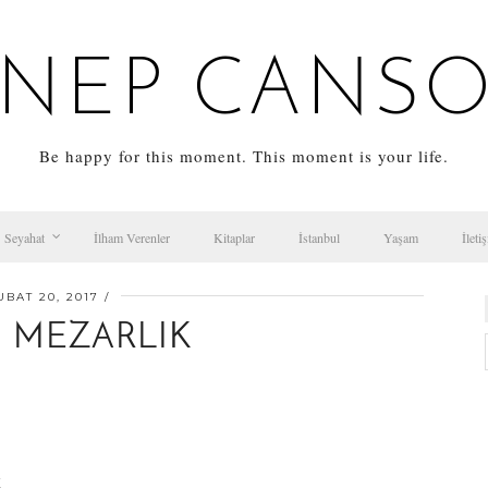
NEP CANS
Be happy for this moment. This moment is your life.
Seyahat
İlham Verenler
Kitaplar
İstanbul
Yaşam
İleti
UBAT 20, 2017
 MEZARLIK
K