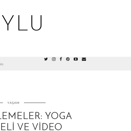
OYLU
şim
YAŞAM
LEMELER: YOGA
ELI VE VIDEO