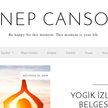
NEP CANS
Be happy for this moment. This moment is your life.
Seyahat
İlham Verenler
Kitaplar
İstanbul
Yaşam
İleti
AĞUSTOS 10, 2019
YOGIK İZ
BELGES