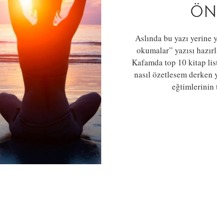
ÖNE
Aslında bu yazı yerine 
okumalar” yazısı hazırl
Kafamda top 10 kitap list
nasıl özetlesem derken 
eğtimlerinin