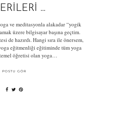
RILERI …
yoga ve meditasyonla alakadar “yogik
amak üzere bilgisayar başına geçtim.
esi de hazırdı. Hangi sıra ile önersem,
yoga eğitmenliği eğitiminde tüm yoga
 temel öğretisi olan yoga…
POSTU GÖR