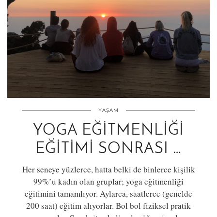
YAŞAM
YOGA EĞITMENLIĞI
EĞITIMI SONRASI …
Her seneye yüzlerce, hatta belki de binlerce kişilik
99%’u kadın olan gruplar; yoga eğitmenliği
eğitimini tamamlıyor. Aylarca, saatlerce (genelde
200 saat) eğitim alıyorlar. Bol bol fiziksel pratik