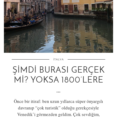
İTALYA
ŞIMDI BURASI GERÇEK
MI? YOKSA 1800’LERE
…
Önce bir itiraf: ben uzun yıllarca süper önyargılı
davranıp “çok turistik” olduğu gerekçesiyle
Venedik’i görmezden geldim. Çok sevdiğim,