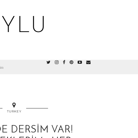
OYLU
şim
TURKEY
E DERSIM VAR!