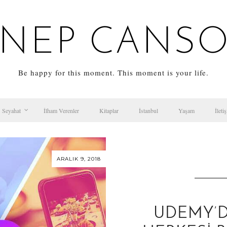
NEP CANS
Be happy for this moment. This moment is your life.
Seyahat
İlham Verenler
Kitaplar
İstanbul
Yaşam
İleti
ARALIK 9, 2018
UDEMY’D