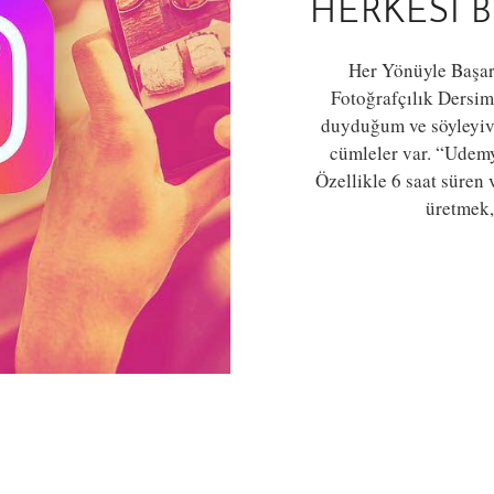
HERKESI B
Her Yönüyle Başar
Fotoğrafçılık Dersim
duyduğum ve söyleyive
cümleler var. “Udemy
Özellikle 6 saat süren v
üretmek,