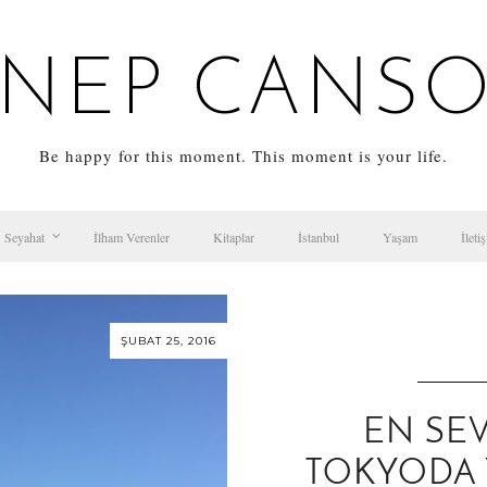
NEP CANS
Be happy for this moment. This moment is your life.
Seyahat
İlham Verenler
Kitaplar
İstanbul
Yaşam
İleti
ŞUBAT 25, 2016
EN SEV
TOKYODA 