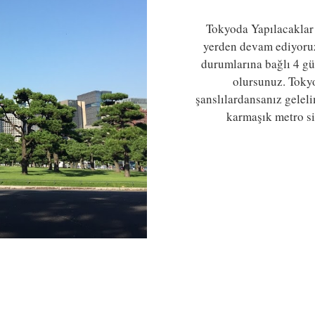
Tokyoda Yapılacaklar 
yerden devam ediyoruz 
durumlarına bağlı 4 g
olursunuz. Toky
şanslılardansanız gelel
karmaşık metro s