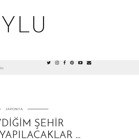
OYLU
şim
JAPONYA
DIĞIM ŞEHIR
YAPILACAKLAR …