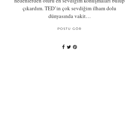
nedenlerden ötürü en sevdiğim konuşmaları bulup
çıkardım. TED’in çok sevdiğim ilham dolu
dünyasında vakit…
POSTU GÖR