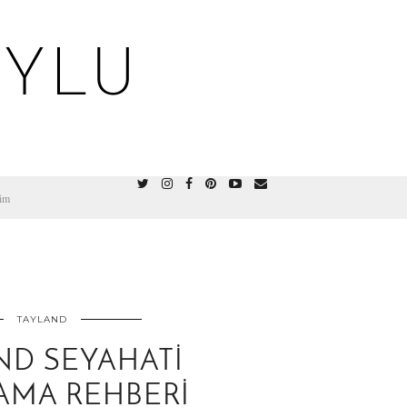
OYLU
şim
TAYLAND
ND SEYAHATI
AMA REHBERI