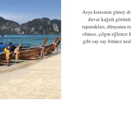
Asya kıtasının güney do
duvar kağıdı görünüm
tapınakları, dünyanın e
olması, çılgın eğlence h
gibi say say bitmez ne