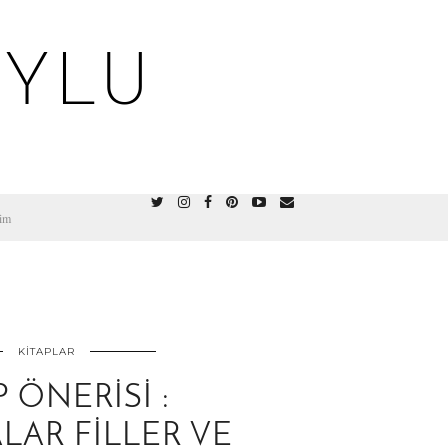
OYLU
şim
KITAPLAR
P ÖNERISI :
LAR FILLER VE