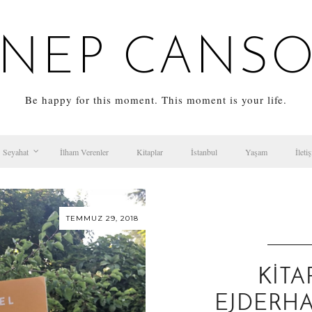
NEP CANS
Be happy for this moment. This moment is your life.
Seyahat
İlham Verenler
Kitaplar
İstanbul
Yaşam
İleti
TEMMUZ 29, 2018
KITA
EJDERHA