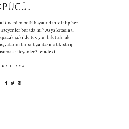
ÖPÜCÜ…
ati önceden belli hayatından sıkılıp her
isteyenler burada mı? Asya kıtasına,
apacak şekilde tek yön bilet almak
şyalarını bir sırt çantasına tıkıştırıp
aşamak isteyenler? İçindeki…
POSTU GÖR