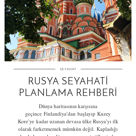
SEYAHAT
RUSYA SEYAHATI
PLANLAMA REHBERI
Dünya haritasının karşısına
geçince Finlandiya’dan başlayıp Kuzey
Kore’ye kadar uzanan devasa ülke Rusya’yı ilk
olarak farketmemek mümkün değil. Kapladığı