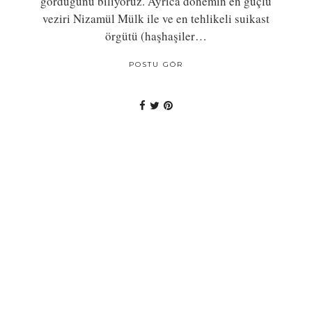
gördüğünü biliyoruz. Ayrıca dönemin en güçlü
veziri Nizamül Mülk ile ve en tehlikeli suikast
örgütü (haşhaşiler…
POSTU GÖR