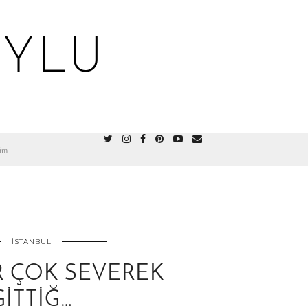
OYLU
şim
İSTANBUL
IR ÇOK SEVEREK
GITTIĞ…