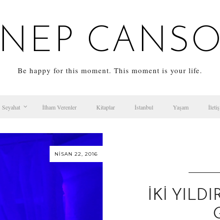
NEP CANS
Be happy for this moment. This moment is your life.
Seyahat
İlham Verenler
Kitaplar
İstanbul
Yaşam
İleti
NISAN 22, 2016
İKI YILD