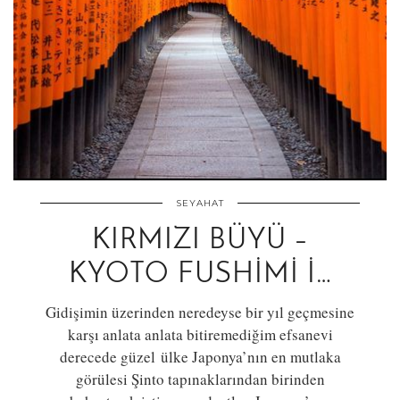
SEYAHAT
KIRMIZI BÜYÜ –
KYOTO FUSHIMI İ…
Gidişimin üzerinden neredeyse bir yıl geçmesine
karşı anlata anlata bitiremediğim efsanevi
derecede güzel ülke Japonya’nın en mutlaka
görülesi Şinto tapınaklarından birinden