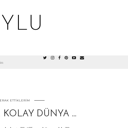
OYLU
şim
ERAK ETTIKLERIM
E KOLAY DÜNYA …