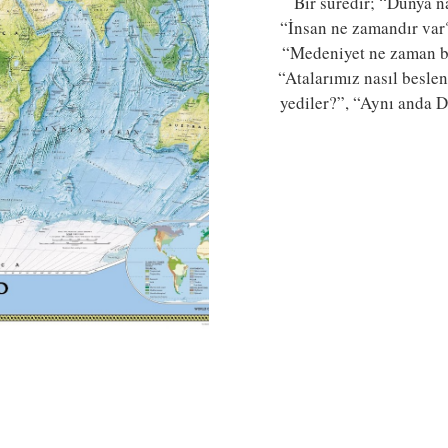
Bir süredir; “Dünya n
“İnsan ne zamandır var?
“Medeniyet ne zaman ba
“Atalarımız nasıl beslen
yediler?”, “Aynı anda D