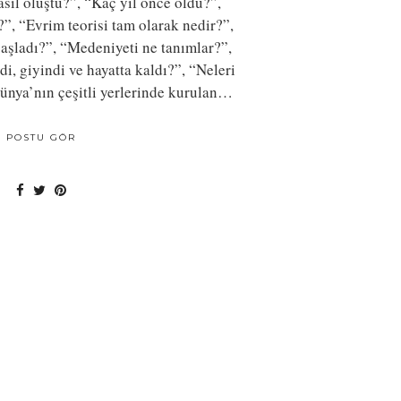
asıl oluştu?”, “Kaç yıl önce oldu?”,
”, “Evrim teorisi tam olarak nedir?”,
şladı?”, “Medeniyeti ne tanımlar?”,
di, giyindi ve hayatta kaldı?”, “Neleri
ünya’nın çeşitli yerlerinde kurulan…
POSTU GÖR