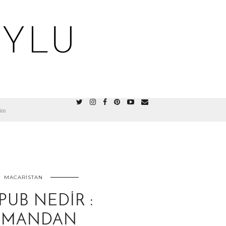
OYLU
şim
MACARISTAN
PUB NEDIR :
SMANDAN