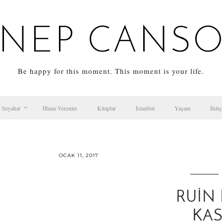
NEP CANS
Be happy for this moment. This moment is your life.
Seyahat
İlham Verenler
Kitaplar
İstanbul
Yaşam
İleti
OCAK 11, 2017
RUIN 
KA