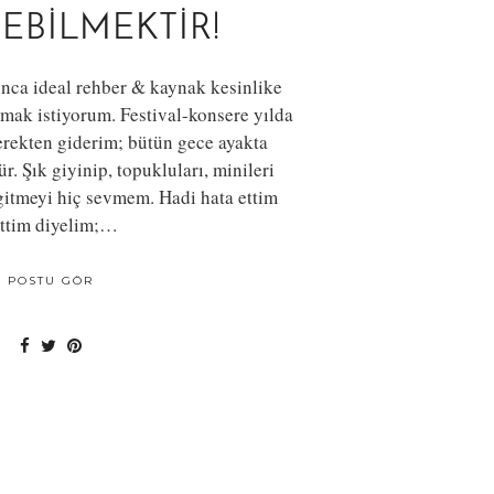
EBILMEKTIR!
nca ideal rehber & kaynak kesinlike
mak istiyorum. Festival-konsere yılda
rekten giderim; bütün gece ayakta
 Şık giyinip, topukluları, minileri
gitmeyi hiç sevmem. Hadi hata ettim
ittim diyelim;…
POSTU GÖR