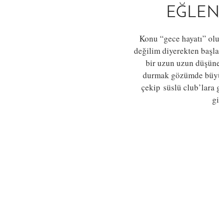
EĞLEN
Konu “gece hayatı” olu
değilim diyerekten başla
bir uzun uzun düşüne
durmak gözümde büyür.
çekip süslü club’lara 
g