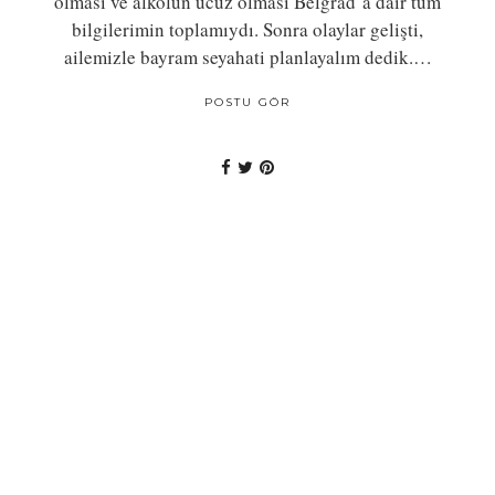
olması ve alkolün ucuz olması Belgrad’a dair tüm
bilgilerimin toplamıydı. Sonra olaylar gelişti,
ailemizle bayram seyahati planlayalım dedik.…
POSTU GÖR