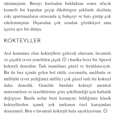
okumuştum. Burayı haritadan bulduktan sonra ufacık
kemerli bir kapıdan geçip dikdörtgen şeklinde dizilmiş
eski apartmanların ortasında iç bahçeyi ve barı görüp çok
etkilenmiştim. Dışarıdan çok sıradan gözüküyor ama
içerisi ayrı bir dünya.
KOKTEYLLER
Asıl konumuz olan kokteyllere gelecek olursam; lavantalı
ve çiçekli (evet yenebilen çiçek 🙂 ) harika leziz bir Aperol
kokteyli denedim. Tadı inanılmaz güzel ve ferahlatıcıydı.
Bir de buz içinde gelen bol sütlü, coconutlu, malibulu ve
milföylü (evet yediğimiz milföy) çok güzel tatlı bir kokteyl
daha denedik. Genelde burdaki kokteyl menüsü
malzemelere ve tazeliklerine göre şekillendiği için haftalık
değişiyor. Burda nolur beni kırmayın; bildiğimiz klasik
kokteyllerden içmek yok mekanın özel karışımları
denenmeli. Ben o lavantalı kokteyli hala sayıklıyorum. 🙂