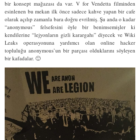
bir konsept mağazası da var. V for Vendetta filminden
esinlenen bu mekan ilk önce sadece kahve yapan bir cafe
olarak açılıp zamanla bara doğru evrilmiş. Şu anda o kadar
“anonymous” felsefesini öyle bir benimsemişler ki
kendilerine “lejyonların gizli karargahı” diyecek ve Wiki
Leaks operasyonuna yardımcı olan online hacker
topluluğu anonymous’un bir parçası olduklarını söyleyen
bir kafadalar. 🙂