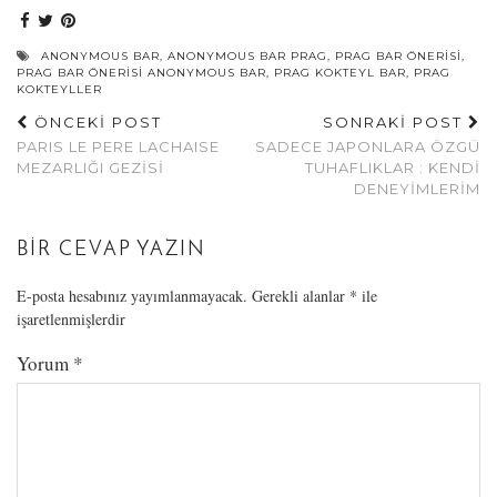
ANONYMOUS BAR
,
ANONYMOUS BAR PRAG
,
PRAG BAR ÖNERISI
,
PRAG BAR ÖNERISI ANONYMOUS BAR
,
PRAG KOKTEYL BAR
,
PRAG
KOKTEYLLER
ÖNCEKİ POST
SONRAKİ POST
PARIS LE PERE LACHAISE
SADECE JAPONLARA ÖZGÜ
MEZARLIĞI GEZISI
TUHAFLIKLAR : KENDI
DENEYIMLERIM
BIR CEVAP YAZIN
E-posta hesabınız yayımlanmayacak.
Gerekli alanlar
*
ile
işaretlenmişlerdir
Yorum
*