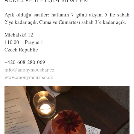
ADRES VE ILETIŞIM BILGILERI
Açık olduğu saatler: haftanın 7 günü akşam 5 ile sabah
2’ye kadar açık. Cuma ve Cumartesi sabah 3’e kadar açık.
Michalská 12
110 00 – Prague 1
Czech Republic
+420 608 280 069
info@anonymousbar.cz
www.anonymousbar.cz