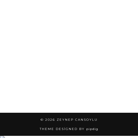
© 2026
ZEYNEP CANSOYLU
THEME DESIGNED BY
pipdig