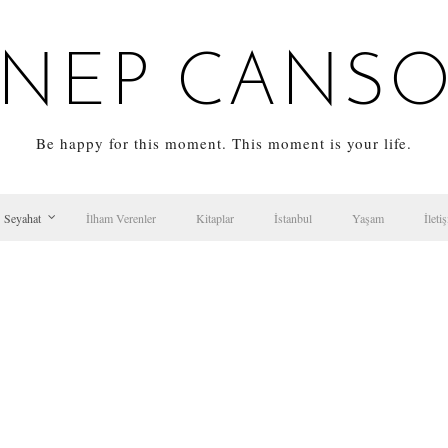
NEP CANS
Be happy for this moment. This moment is your life.
Seyahat
İlham Verenler
Kitaplar
İstanbul
Yaşam
İleti