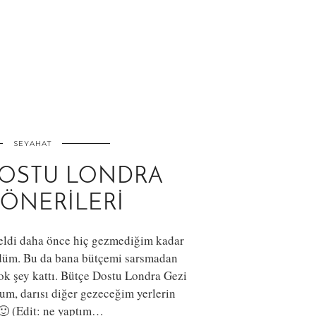
SEYAHAT
DOSTU LONDRA
 ÖNERILERI
geldi daha önce hiç gezmediğim kadar
rdüm. Bu da bana bütçemi sarsmadan
ok şey kattı. Bütçe Dostu Londra Gezi
um, darısı diğer gezeceğim yerlerin
🙂 (Edit: ne yaptım…