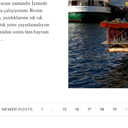
 uzun zamandır İzmirde
ya çalışıyorum. Resim
m, yazdıklarımı sık sık
ık yeter yayınlamalıyım
 bundan sonra tüm bayram
i…
NEWER POSTS
1
…
15
16
17
18
19
2