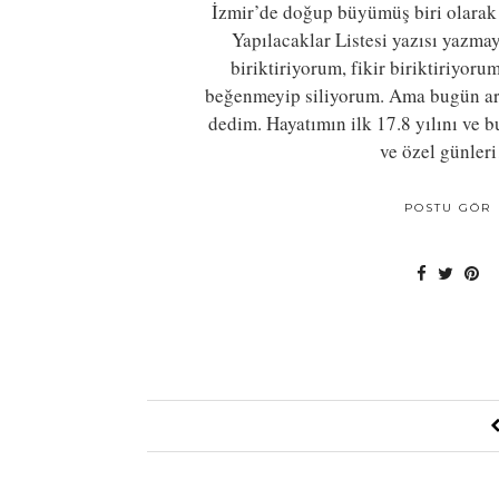
İzmir’de doğup büyümüş biri olarak
Yapılacaklar Listesi yazısı yazma
biriktiriyorum, fikir biriktiriyoru
beğenmeyip siliyorum. Ama bugün art
dedim. Hayatımın ilk 17.8 yılını ve
ve özel günler
POSTU GÖR