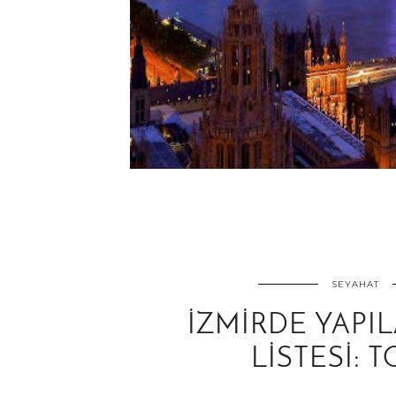
SEYAHAT
İZMIRDE YAPI
LISTESI: T