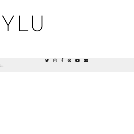
OYLU
şim