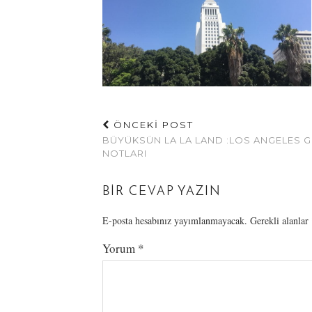
ÖNCEKİ POST
BÜYÜKSÜN LA LA LAND :LOS ANGELES G
NOTLARI
BIR CEVAP YAZIN
E-posta hesabınız yayımlanmayacak.
Gerekli alanlar
Yorum
*