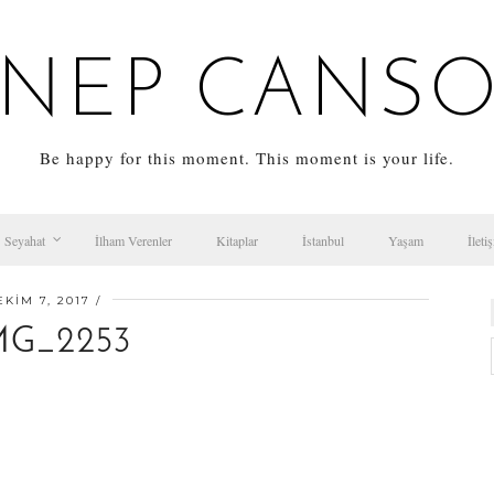
NEP CANS
Be happy for this moment. This moment is your life.
Seyahat
İlham Verenler
Kitaplar
İstanbul
Yaşam
İleti
EKIM 7, 2017
MG_2253