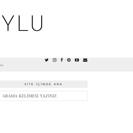
OYLU
şim
SITE İÇINDE ARA