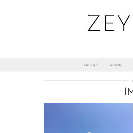
ZEY
Ana Sayfa
Röportaj
I