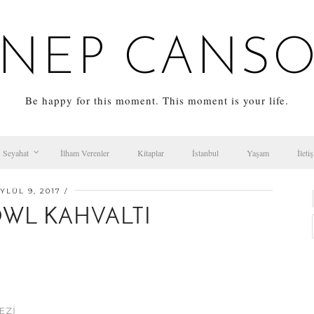
NEP CANS
Be happy for this moment. This moment is your life.
Seyahat
İlham Verenler
Kitaplar
İstanbul
Yaşam
İleti
YLÜL 9, 2017
OWL KAHVALTI
EZI