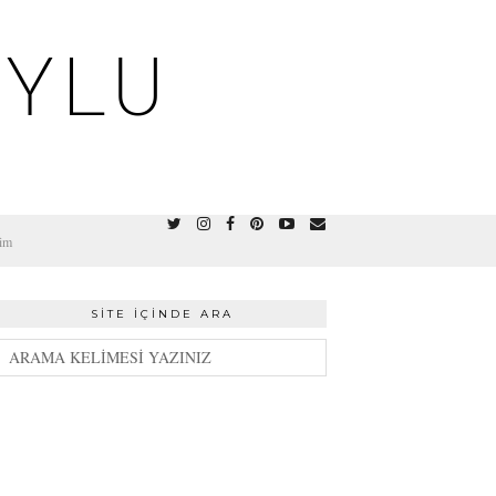
OYLU
şim
SITE İÇINDE ARA