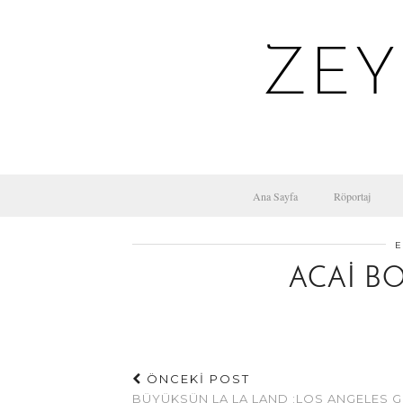
ZEY
Ana Sayfa
Röportaj
E
ACAI B
ÖNCEKİ POST
BÜYÜKSÜN LA LA LAND :LOS ANGELES G