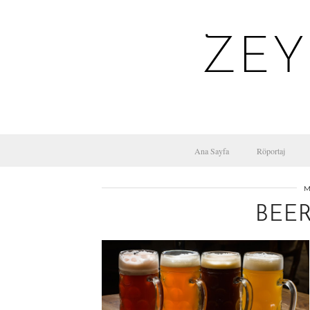
ZEY
Ana Sayfa
Röportaj
M
BEER