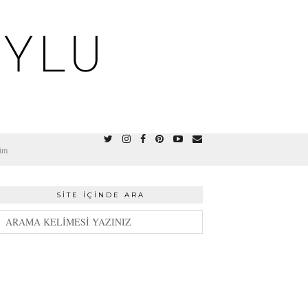
OYLU
şim
SITE İÇINDE ARA