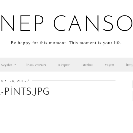
NEP CANS
Be happy for this moment. This moment is your life.
Seyahat
İlham Verenler
Kitaplar
İstanbul
Yaşam
İleti
ART 20, 2016
-PINTS.JPG