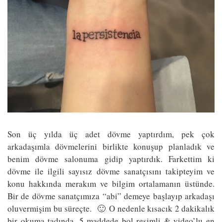
Son üç yılda üç adet dövme yaptırdım, pek çok
arkadaşımla dövmelerini birlikte konuşup planladık ve
benim dövme salonuma gidip yaptırdık. Farkettim ki
dövme ile ilgili sayısız dövme sanatçısını takipteyim ve
konu hakkında merakım ve bilgim ortalamanın üstünde.
Bir de dövme sanatçımıza “abi” demeye başlayıp arkadaşı
oluvermişim bu süreçte. 🙂 O nedenle kısacık 2 dakikalık
bir okuma tadında, 5 maddede bol resimli & video’lu en