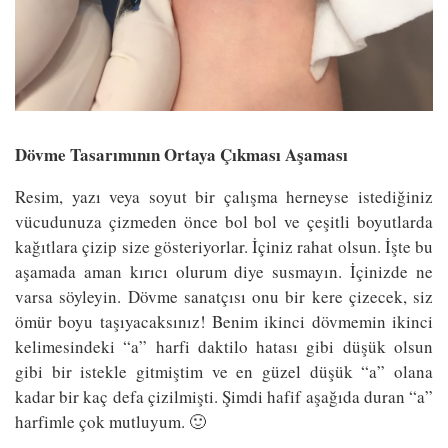
Dövme Tasarımının Ortaya Çıkması Aşaması
Resim, yazı veya soyut bir çalışma herneyse istediğiniz
vücudunuza çizmeden önce bol bol ve çeşitli boyutlarda
kağıtlara çizip size gösteriyorlar. İçiniz rahat olsun. İşte bu
aşamada aman kırıcı olurum diye susmayın. İçinizde ne
varsa söyleyin. Dövme sanatçısı onu bir kere çizecek, siz
ömür boyu taşıyacaksınız! Benim ikinci dövmemin ikinci
kelimesindeki “a” harfi daktilo hatası gibi düşük olsun
gibi bir istekle gitmiştim ve en güzel düşük “a” olana
kadar bir kaç defa çizilmişti. Şimdi hafif aşağıda duran “a”
harfimle çok mutluyum. 🙂