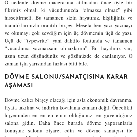
O nedenle dövme macerasına atılmadan önce öyle bir
fikriniz olmalı ki vücudunuzda “olmazsa olmaz” gibi
hissettirmeli. Bu tamamen sizin hayatınız, kişiliğiniz ve
inandıklarınızla orantılı birşey. Mesela ben yazı yazmayı
ve okumayı çok sevdiğim için üç dövmemin üçü de yazı.
Üçü de “typewrite” yani daktilo fontunda ve tamamen
“vücuduma yazmazsam olmazlarım”. Bir hayaliniz var;
uzun uzun düşündünüz ve gözünüzde de canlanıyor. O
zaman işin yarısından fazlası bitti bile.
DÖVME SALONU/SANATÇISINA KARAR
AŞAMASI
Dövme kalıcı birşey olacağı için asla ekonomik davranma,
fiyata takılma ve indirim kovalama zamanı değil. Öncelikli
hijyeninden en en en emin olduğunuz, en güvendiğiniz
salona gidin. Daha önce burada dövme yaptıranlarla
konuşun; salonu ziyaret edin ve dövme sanatçısı ile