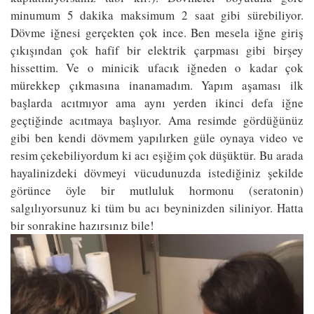
minumum 5 dakika maksimum 2 saat gibi sürebiliyor.
Dövme iğnesi gerçekten çok ince. Ben mesela iğne giriş
çıkışından çok hafif bir elektrik çarpması gibi birşey
hissettim. Ve o minicik ufacık iğneden o kadar çok
mürekkep çıkmasına inanamadım. Yapım aşaması ilk
başlarda acıtmıyor ama aynı yerden ikinci defa iğne
geçtiğinde acıtmaya başlıyor. Ama resimde gördüğünüz
gibi ben kendi dövmem yapılırken güle oynaya video ve
resim çekebiliyordum ki acı eşiğim çok düşüktür. Bu arada
hayalinizdeki dövmeyi vücudunuzda istediğiniz şekilde
görünce öyle bir mutluluk hormonu (seratonin)
salgılıyorsunuz ki tüm bu acı beyninizden siliniyor. Hatta
bir sonrakine hazırsınız bile!