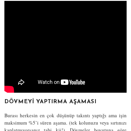
DÖVMEYI YAPTIRMA AŞAMASI
Burası herkesin en çok düşünüp takıntı yaptığı ama işin
maksimum %5’i süren aşama. (tek kolunuzu veya sırtınızı
kaplatmıyorsanız tabi kii!). Dövmeler boyutuna göre