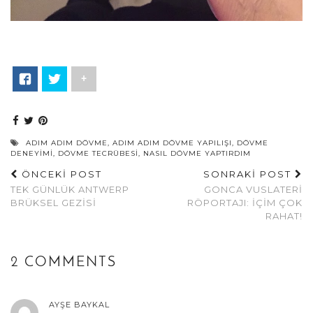
+
ADIM ADIM DÖVME
,
ADIM ADIM DÖVME YAPILIŞI
,
DÖVME
DENEYIMI
,
DÖVME TECRÜBESI
,
NASIL DÖVME YAPTIRDIM
ÖNCEKİ POST
SONRAKİ POST
TEK GÜNLÜK ANTWERP
GONCA VUSLATERI
BRÜKSEL GEZISI
RÖPORTAJI: İÇIM ÇOK
RAHAT!
2 COMMENTS
AYŞE BAYKAL