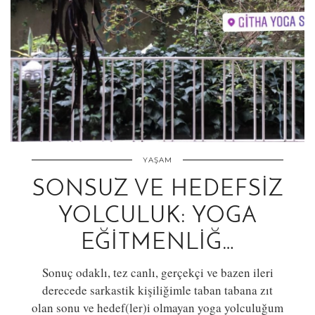
YAŞAM
SONSUZ VE HEDEFSIZ
YOLCULUK: YOGA
EĞITMENLIĞ…
Sonuç odaklı, tez canlı, gerçekçi ve bazen ileri
derecede sarkastik kişiliğimle taban tabana zıt
olan sonu ve hedef(ler)i olmayan yoga yolculuğum