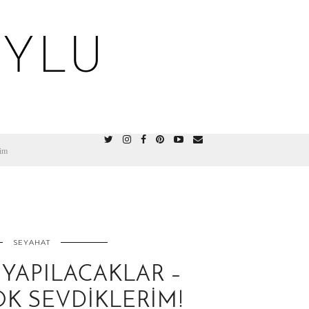
OYLU
şim
SEYAHAT
YAPILACAKLAR –
K SEVDIKLERIM!