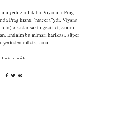
nda yedi günlük bir Viyana + Prag
lında Prag kısmı “macera”ydı, Viyana
 için) o kadar sakin geçti ki, canım
dan. Eminim bu mimari harikası, süper
er yerinden müzik, sanat…
POSTU GÖR