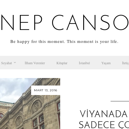
NEP CANS
Be happy for this moment. This moment is your life.
Seyahat
İlham Verenler
Kitaplar
İstanbul
Yaşam
İleti
MART 13, 2016
VIYANADA 
SADECE ÇO