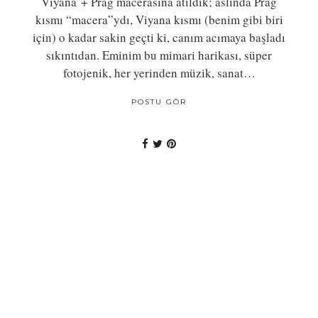
Viyana + Prag macerasına atıldık; aslında Prag
kısmı “macera”ydı, Viyana kısmı (benim gibi biri
için) o kadar sakin geçti ki, canım acımaya başladı
sıkıntıdan. Eminim bu mimari harikası, süper
fotojenik, her yerinden müzik, sanat…
POSTU GÖR