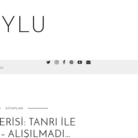
OYLU
şim
KITAPLAR
RISI: TANRI ILE
– ALIŞILMADI…