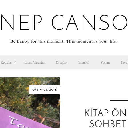
NEP CANS
Be happy for this moment. This moment is your life.
Seyahat
İlham Verenler
Kitaplar
İstanbul
Yaşam
İleti
KASIM 25, 2018
KITAP ÖNE
SOHBET 