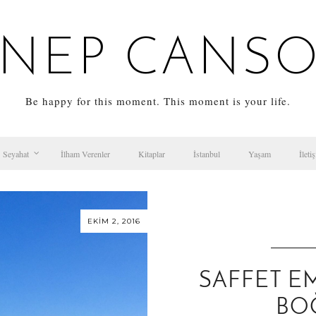
NEP CANS
Be happy for this moment. This moment is your life.
Seyahat
İlham Verenler
Kitaplar
İstanbul
Yaşam
İleti
EKIM 2, 2016
SAFFET E
BO