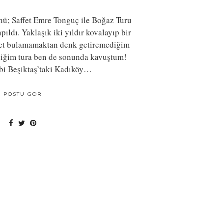
nü; Saffet Emre Tonguç ile Boğaz Turu
ıldı. Yaklaşık iki yıldır kovalayıp bir
let bulamamaktan denk getiremediğim
diğim tura ben de sonunda kavuştum!
ibi Beşiktaş’taki Kadıköy…
POSTU GÖR