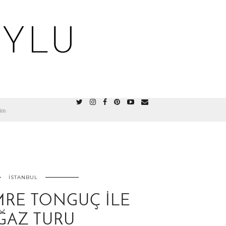
OYLU
şim
İSTANBUL
MRE TONGUÇ ILE
ĞAZ TURU