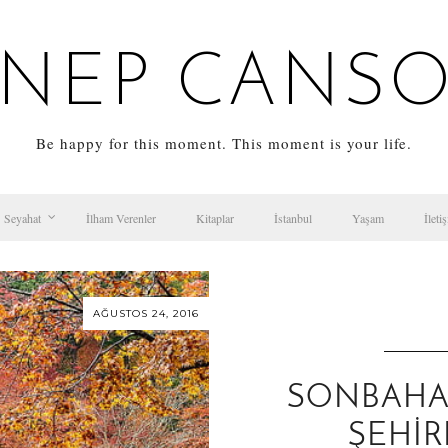
NEP CANS
Be happy for this moment. This moment is your life.
Seyahat
İlham Verenler
Kitaplar
İstanbul
Yaşam
İleti
AĞUSTOS 24, 2016
SONBAHA
ŞEHIR