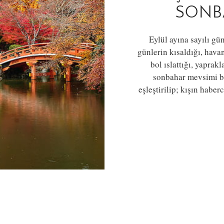
SONB
Eylül ayına sayılı gü
günlerin kısaldığı, hav
bol ıslattığı, yapra
sonbahar mevsimi be
eşleştirilip; kışın habe