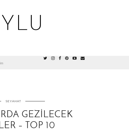
OYLU
şim
SEYAHAT
RDA GEZILECEK
LER – TOP 10