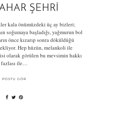
AHAR ŞEHRI
nler kala önümüzdeki üç ay bizleri;
anın soğumaya başladığı, yağmurun bol
kların önce kızarıp sonra döküldüğü
kliyor. Hep hüzün, melankoli ile
rcisi olarak görülen bu mevsimin hakkı
fazlası ile…
POSTU GÖR