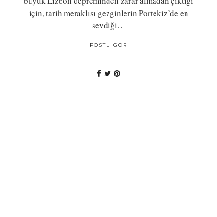
büyük Lizbon depreminden zarar almadan çıktığı
için, tarih meraklısı gezginlerin Portekiz’de en
sevdiği…
POSTU GÖR