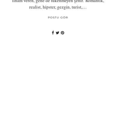
ilham veren, gene de tükenmeyen şehir. Romantik,
realist, hipster, gezgin, turist,…
POSTU GÖR