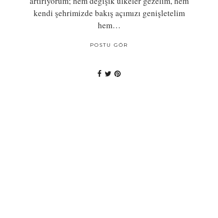
artırıyorum; hem değişik ülkeler gezelim, hem
kendi şehrimizde bakış açımızı genişletelim
hem…
POSTU GÖR