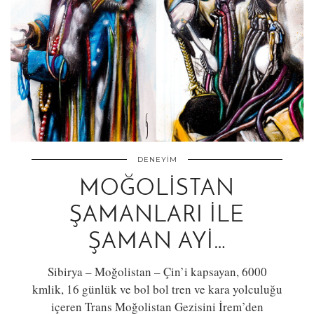
DENEYIM
MOĞOLİSTAN
ŞAMANLARI İLE
ŞAMAN AYİ…
Sibirya – Moğolistan – Çin’i kapsayan, 6000
kmlik, 16 günlük ve bol bol tren ve kara yolculuğu
içeren Trans Moğolistan Gezisini İrem’den