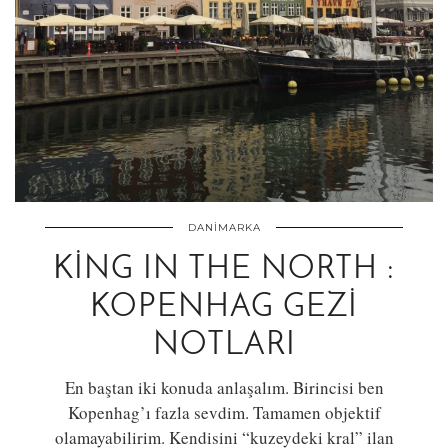
DANIMARKA
KING IN THE NORTH :
KOPENHAG GEZI
NOTLARI
En baştan iki konuda anlaşalım. Birincisi ben
Kopenhag’ı fazla sevdim. Tamamen objektif
olamayabilirim. Kendisini “kuzeydeki kral” ilan