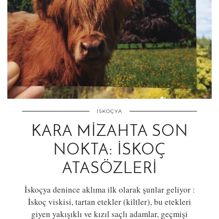
İSKOÇYA
KARA MIZAHTA SON
NOKTA: İSKOÇ
ATASÖZLERI
İskoçya denince aklıma ilk olarak şunlar geliyor :
İskoç viskisi, tartan etekler (kiltler), bu etekleri
giyen yakışıklı ve kızıl saçlı adamlar, geçmişi