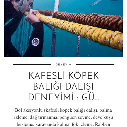
DENEYIM
KAFESLI KÖPEK
BALIĞI DALIŞI
DENEYIMI : GÜ…
Bol aksiyonlu (kafesli köpek balığı dalışı, balina
izleme, dağ tırmanma, penguen sevme, deve kuşu
besleme, karavanda kalma, fok izleme, Robben