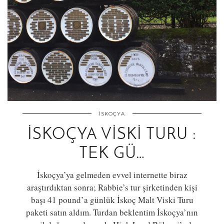
İSKOÇYA
İSKOÇYA VİSKİ TURU :
TEK GÜ…
İskoçya’ya gelmeden evvel internette biraz
araştırdıktan sonra; Rabbie’s tur şirketinden kişi
başı 41 pound’a günlük İskoç Malt Viski Turu
paketi satın aldım. Turdan beklentim İskoçya’nın