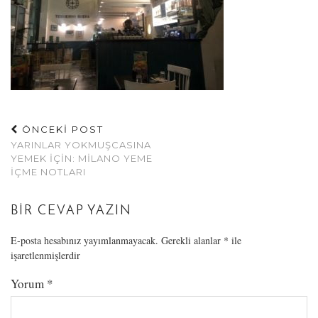
ÖNCEKİ POST
YARINLAR YOKMUŞCASINA
YEMEK İÇIN: MILANO YEME
İÇME NOTLARI
BIR CEVAP YAZIN
E-posta hesabınız yayımlanmayacak.
Gerekli alanlar
*
ile
işaretlenmişlerdir
Yorum
*