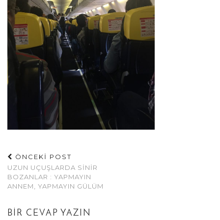
ÖNCEKİ POST
UZUN UÇUŞLARDA SINIR
BOZANLAR : YAPMAYIN
ANNEM, YAPMAYIN GÜLÜM
BIR CEVAP YAZIN