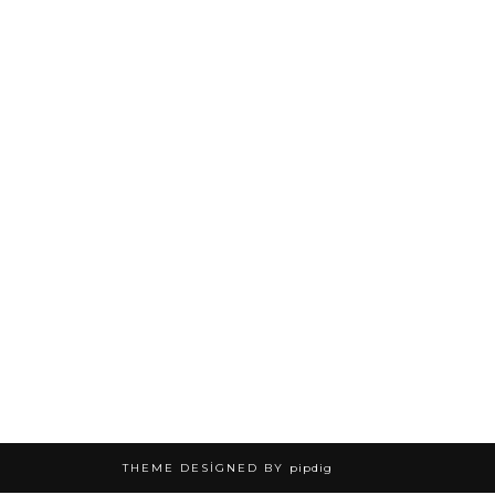
THEME DESIGNED BY
pipdig