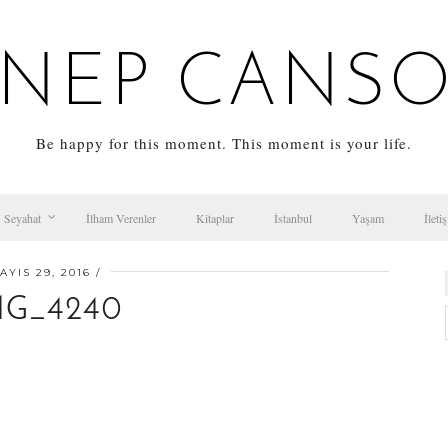
NEP CANS
Be happy for this moment. This moment is your life.
Seyahat
İlham Verenler
Kitaplar
İstanbul
Yaşam
İleti
AYIS 29, 2016
MG_4240