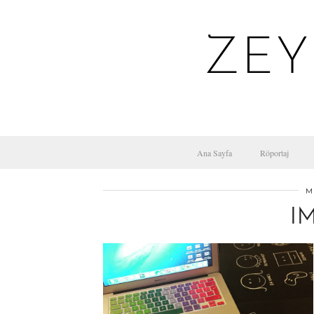
ZEY
Ana Sayfa
Röportaj
M
I