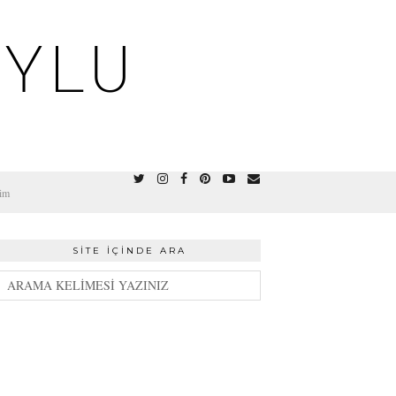
OYLU
şim
SITE İÇINDE ARA