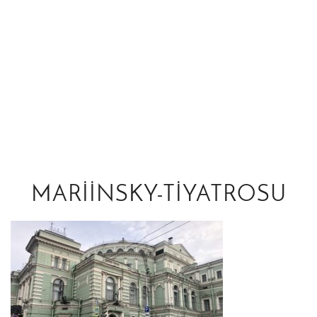
MARIINSKY-TIYATROSU