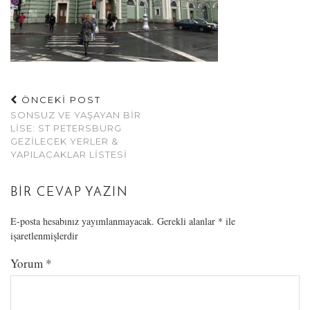
ÖNCEKİ POST
SONSUZ VE YAŞAYAN BIR
LISE: ST PETERSBURG
GEZILECEK YERLER &
YAPILACAKLAR LISTESI
BIR CEVAP YAZIN
E-posta hesabınız yayımlanmayacak.
Gerekli alanlar
*
ile
işaretlenmişlerdir
Yorum
*