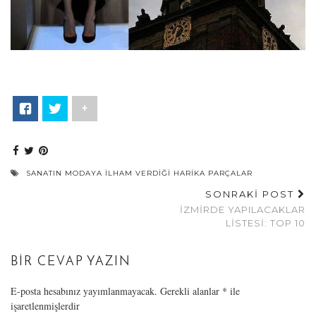
+
SANATIN MODAYA İLHAM VERDIĞI HARIKA PARÇALAR
SONRAKİ POST
İZMIRDE YAPILACAKLAR
LISTESI: TOP 10
BIR CEVAP YAZIN
E-posta hesabınız yayımlanmayacak.
Gerekli alanlar
*
ile
işaretlenmişlerdir