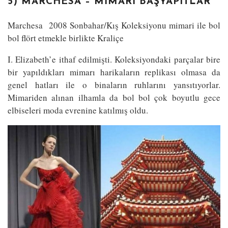
5) MARCHESA – MIMARI BAŞYAPITLAR
Marchesa 2008 Sonbahar/Kış Koleksiyonu mimari ile bol
bol flört etmekle birlikte Kraliçe
I. Elizabeth’e ithaf edilmişti. Koleksiyondaki parçalar bire
bir yapıldıkları mimarı harikaların replikası olmasa da
genel hatları ile o binaların ruhlarını yansıtıyorlar.
Mimariden alınan ilhamla da bol bol çok boyutlu gece
elbiseleri moda evrenine katılmış oldu.