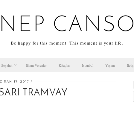
NEP CANS
Be happy for this moment. This moment is your life.
Seyahat
İlham Verenler
Kitaplar
İstanbul
Yaşam
İleti
ZIRAN 17, 2017
SARI TRAMVAY