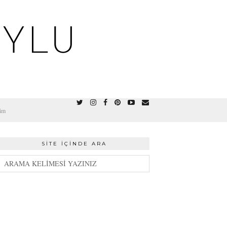
OYLU
şim
SITE İÇINDE ARA