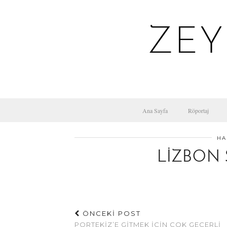
ZEY
Ana Sayfa
Röportaj
HA
LIZBON 
ÖNCEKİ POST
PORTEKIZ’E GITMEK İÇIN ÇOK GEÇERLI