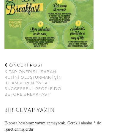
ÖNCEKİ POST
KITAP ÖNERISI : SABAH
RUTINI OLUŞTURMAK IÇIN
İLHAM VEREN “WHAT
SUCCESSFUL PEOPLE DO
BEFORE BREAKFAST”
BIR CEVAP YAZIN
E-posta hesabınız yayımlanmayacak.
Gerekli alanlar
*
ile
işaretlenmişlerdir