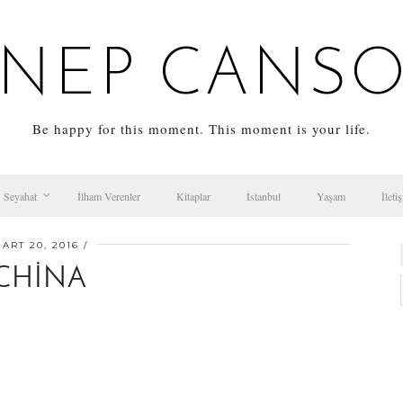
NEP CANS
Be happy for this moment. This moment is your life.
Seyahat
İlham Verenler
Kitaplar
İstanbul
Yaşam
İleti
ART 20, 2016
CHINA