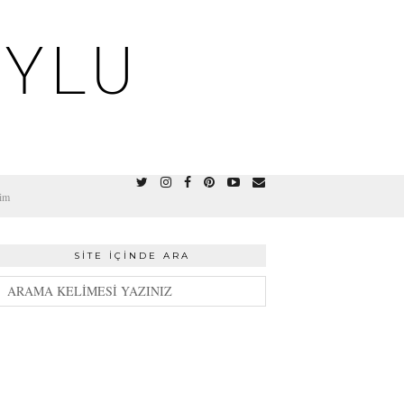
OYLU
şim
SITE İÇINDE ARA