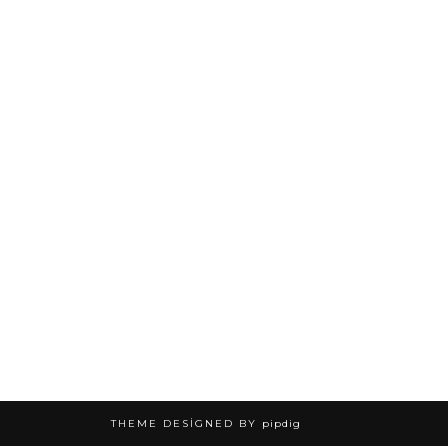
THEME DESIGNED BY
pipdig