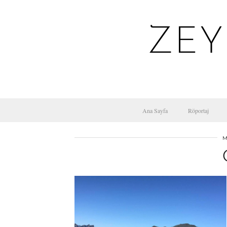
ZEY
Ana Sayfa
Röportaj
M