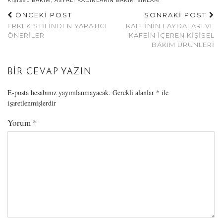
KIŞISEL BAKIM
,
ASYALI KADINLARIN BAKIM SIRLARI
ÖNCEKİ POST
SONRAKİ POST
ERKEK STILINDEN YARATICI
KAFEININ FAYDALARI VE
ÖNERILER
KAFEIN İÇEREN KIŞISEL
BAKIM ÜRÜNLERI
BIR CEVAP YAZIN
E-posta hesabınız yayımlanmayacak.
Gerekli alanlar
*
ile
işaretlenmişlerdir
Yorum
*