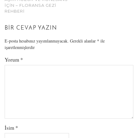
İÇIN – FLORANSA GEZI
REHBERI
BIR CEVAP YAZIN
E-posta hesabınız yayımlanmayacak.
Gerekli alanlar
*
ile
işaretlenmişlerdir
Yorum
*
İsim
*